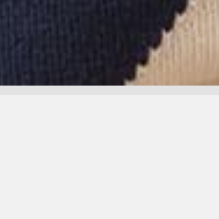
prev
next
Güzellikleri engelsizler için değil,
engelliler içinde isteyin.
Değişim Eğitim ve
Rehabilitasyon Merkezi ?