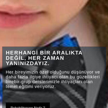
HERHANGİ BİR ARALIKTA
DEĞİL, HER ZAMAN
YANINIZDAYIZ.
Her bireyimizin özel olduğunu düşünüyor ve
daha fazla ilgiye ihtiyacı olan bu güzellikleri
birebir-grup derslerimizle ihtiyaçları olan
temel eğitimi veriyoruz.
Rehabilitasyon Nedir ?