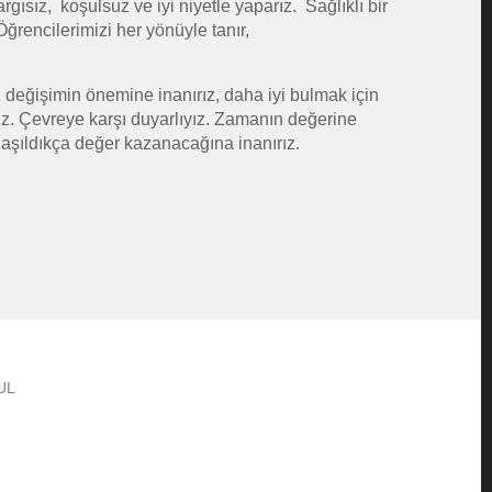
ısız, koşulsuz ve iyi niyetle yaparız. Sağlıklı bir
Öğrencilerimizi her yönüyle tanır,
iz değişimin önemine inanırız, daha iyi bulmak için
kleriz. Çevreye karşı duyarlıyız. Zamanın değerine
aylaşıldıkça değer kazanacağına inanırız.
BUL