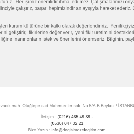
ürüz. Her işimiz önemlidir ihmal edilmez. Çalışmalarımızı önyarg
nciyle çalışırız, başarı hepimizindir anlayışıyla hareket ederiz. 
leri kurum kültürüne bir katkı olarak değerlendiririz. Yenilikçiy
rini geliştirir, fikirlerine değer verir, yeni fikir üretimini deste
kliliğine inanır onların istek ve önerilerini önemseriz. Bilginin, p
vacık mah. Otağtepe cad Mahmureler sok. No:5/A-B Beykoz / İSTAN
İletişim :
(0216) 465 49 39 -
(0530) 047 02 21
Bize Yazın :
info@degisimozelegitim.com