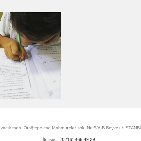
vacık mah. Otağtepe cad Mahmureler sok. No:5/A-B Beykoz / İSTAN
İletişim :
(0216) 465 49 39 -