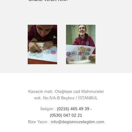
Kavacık mah. Otağtepe cad Mahmureler
sok. No:5/A-B Beykoz / İSTANBUL
İletişim :
(0216) 465 49 39 -
(0530) 047 02 21
Bize Yazın :
info@degisimozelegitim.com